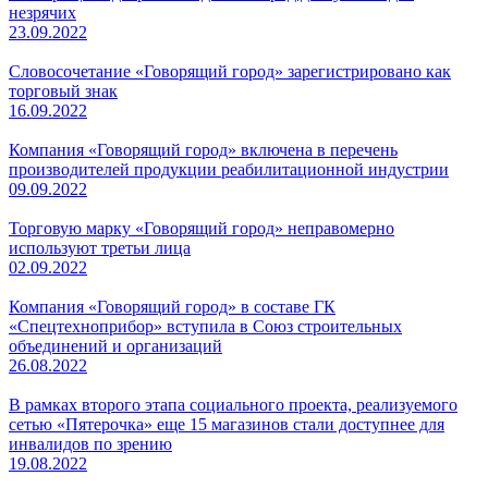
незрячих
23.09.2022
Словосочетание «Говорящий город» зарегистрировано как
торговый знак
16.09.2022
Компания «Говорящий город» включена в перечень
производителей продукции реабилитационной индустрии
09.09.2022
Торговую марку «Говорящий город» неправомерно
используют третьи лица
02.09.2022
Компания «Говорящий город» в составе ГК
«Спецтехноприбор» вступила в Союз строительных
объединений и организаций
26.08.2022
В рамках второго этапа социального проекта, реализуемого
сетью «Пятерочка» еще 15 магазинов стали доступнее для
инвалидов по зрению
19.08.2022