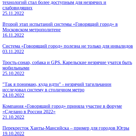
технологий стал более доступным для незрячих и
слабовидящих
25.11.2022
Второй этап испытаний системы «Говорящий город» в
Московском метрополитене
16.11.2022
Система «Говорящий город» полезна не только для инвалидов
03.11.2022
Трость-сонар, собака и GPS. Карельские незрячие учатся быть
мобильными
25.10.2022
"Так я понимаю, куда идти" - незрячий тагильчанин
исследовал систему в столичном метро
24.10.2022
Компания «Говорящий город» приняла участие в форуме
«Сделано в России 2022»
21.10.2022
Перекресток Ханты-Мансийска – пример для городов Югры
19.10.2022