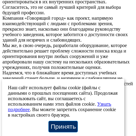
ориентироваться в их внутренних пространствах.
Согласитесь, это не самый лучший критерий для выбора
будущей профессии.
Компания «Говорящий город» как проект, напрямую
взаимодействующий с людьми с проблемами зрения,
прекрасно знает, насколько они благодарны руководству
учебного заведения, которое заботится о доступности своих
зданий для незрячих и слабовидящих.
Мы же, в свою очередь, разработали оборудование, которое
действительно решает проблему сложности поиска входа и
ориентирования внутри любых сооружений и уже
апробировали нашу систему на нескольких образовательных
учреждениях, получив положительные оценки.
Надеемся, что в ближайшее время доступных учебных
заведений станет больше, и незрячим и слабовидящим не
придется выбирать училище или ВУЗ, исходя из особенностей
Наш сайт использует файлы cookie (файлы с
архитектуры их корпусов.
данными о прошлых посещениях сайта). Продолжая
15.11.2021
использовать сайт, вы соглашаетесь с
использованием нами этих файлов cookie.
Узнать
Возврат к списку
подробнее
. Вы можете запретить сохранение cookie
в настройках своего браузера.
+7 (812) 207-12-83
+7 (812) 244-46-72
info@stp-ing.com
Принять
О системе
Материалы
Отзывы
Карта объектов
Контакты
Новости проекта
О компании