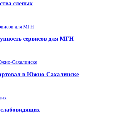
ества слепых
тупность сервисов для МГН
тартовал в Южно-Сахалинске
и слабовидящих