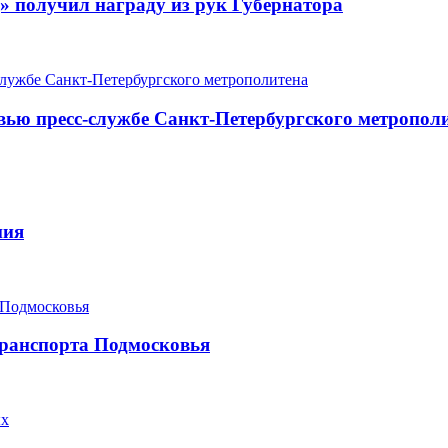
» получил награду из рук Губернатора
вью пресс-службе Санкт-Петербургского метропол
ния
ранспорта Подмосковья