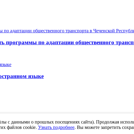
ь программы по адаптации общественного трансп
остранном языке
йлы с данными о прошлых посещениях сайта). Продолжая использ
ти проекта
О компании
тих файлов cookie.
Узнать подробнее
. Вы можете запретить сохра