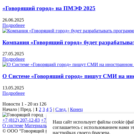
«Говорящий город» на ПМЭФ 2025
26.06.2025
Подробнее
Компания «Говорящий город» будет разрабатыват
27.05.2025
Подробнее
О Системе «Говорящий город» пишут СМИ на ин
13.05.2025
Подробнее
Новости 1 - 20 из 126
Начало | Пред. |
1
2
3
4
5
|
След.
|
Конец
+7 (812) 207-12-83
+7 (812) 244-46-72
info@stp-ing.com
Наш сайт использует файлы cookie (фа
О системе
Материалы
Отзывы
Карта объектов
Контакты
Новос
соглашаетесь с использованием нами э
© ООО “Говорящий город”, 2026
настройках своего браузера.