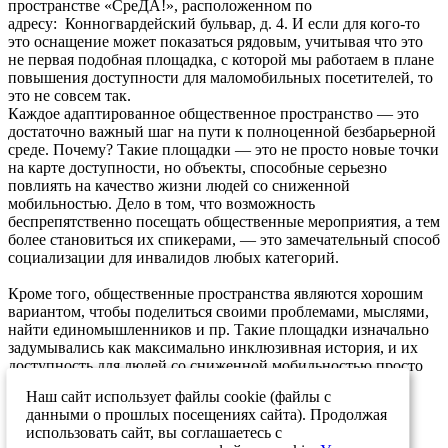
пространстве «СреДА!», расположенном по
адресу: Конногвардейский бульвар, д. 4. И если для кого-то
это оснащение может показаться рядовым, учитывая что это
не первая подобная площадка, с которой мы работаем в плане
повышения доступности для маломобильных посетителей, то
это не совсем так.
Каждое адаптированное общественное пространство — это
достаточно важный шаг на пути к полноценной безбарьерной
среде. Почему? Такие площадки — это не просто новые точки
на карте доступности, но объекты, способные серьезно
повлиять на качество жизни людей со сниженной
мобильностью. Дело в том, что возможность
беспрепятственно посещать общественные мероприятия, а тем
более становиться их спикерами, — это замечательный способ
социализации для инвалидов любых категорий.
Кроме того, общественные пространства являются хорошим
вариантом, чтобы поделиться своими проблемами, мыслями,
найти единомышленников и пр. Такие площадки изначально
задумывались как максимально инклюзивная история, и их
доступность для людей со сниженной мобильностью просто
необходима.
Наш сайт использует файлы cookie (файлы с
данными о прошлых посещениях сайта). Продолжая
30.06.2023
использовать сайт, вы соглашаетесь с