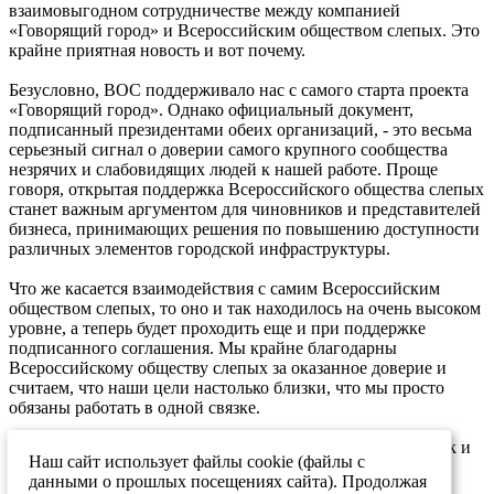
взаимовыгодном сотрудничестве между компанией
«Говорящий город» и Всероссийским обществом слепых. Это
крайне приятная новость и вот почему.
Безусловно, ВОС поддерживало нас с самого старта проекта
«Говорящий город». Однако официальный документ,
подписанный президентами обеих организаций, - это весьма
серьезный сигнал о доверии самого крупного сообщества
незрячих и слабовидящих людей к нашей работе. Проще
говоря, открытая поддержка Всероссийского общества слепых
станет важным аргументом для чиновников и представителей
бизнеса, принимающих решения по повышению доступности
различных элементов городской инфраструктуры.
Что же касается взаимодействия с самим Всероссийским
обществом слепых, то оно и так находилось на очень высоком
уровне, а теперь будет проходить еще и при поддержке
подписанного соглашения. Мы крайне благодарны
Всероссийскому обществу слепых за оказанное доверие и
считаем, что наши цели настолько близки, что мы просто
обязаны работать в одной связке.
Надеемся, что 2025 год пройдет столь же плодотворно, как и
Наш сайт использует файлы cookie (файлы с
2024-й, а может быть, и еще более успешно.
данными о прошлых посещениях сайта). Продолжая
26.12.2024