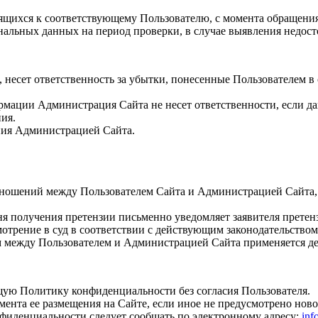
ящихся к соответствующему Пользователю, с момента обращения 
ональных данных на период проверки, в случае выявления недо
а, несет ответственность за убытки, понесенные Пользователем 
ормации Администрация Сайта не несет ответственности, если 
ия.
ения Администрацией Сайта.
отношений между Пользователем Сайта и Администрацией Сайта,
ня получения претензии письменно уведомляет заявителя претенз
мотрение в суд в соответствии с действующим законодательство
 между Пользователем и Администрацией Сайта применяется де
щую Политику конфиденциальности без согласия Пользователя.
омента ее размещения на Сайте, если иное не предусмотрено но
нфиденциальности следует сообщать по электронному адресу:
inf