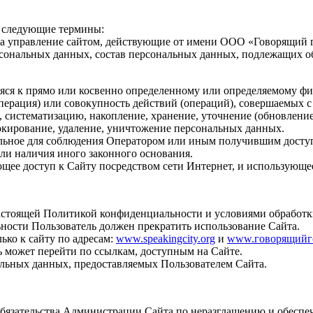
я следующие термины:
а управление сайтом, действующие от имени ООО «Говорящий го
сональных данных, состав персональных данных, подлежащих об
яся к прямо или косвенно определенному или определяемому фи
перация) или совокупность действий (операций), совершаемых с
, систематизацию, накопление, хранение, уточнение (обновление
локирование, удаление, уничтожение персональных данных.
льное для соблюдения Оператором или иным получившим доступ
или наличия иного законного основания.
меющее доступ к Сайту посредством сети Интернет, и использующе
 настоящей Политикой конфиденциальности и условиями обработ
ьности Пользователь должен прекратить использование Сайта.
ько к сайту по адресам:
www.speakingcity.org
и
www.говорящийг
ль может перейти по ссылкам, доступным на Сайте.
альных данных, предоставляемых Пользователем Сайта.
 обязательства Администрации Сайта по неразглашению и обес