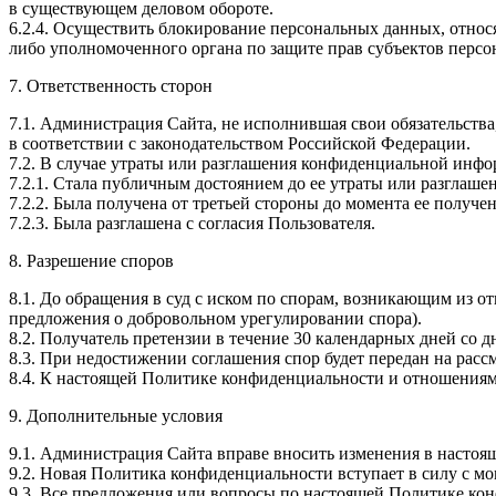
в существующем деловом обороте.
6.2.4. Осуществить блокирование персональных данных, относ
либо уполномоченного органа по защите прав субъектов перс
7. Ответственность сторон
7.1. Администрация Сайта, не исполнившая свои обязательств
в соответствии с законодательством Российской Федерации.
7.2. В случае утраты или разглашения конфиденциальной инф
7.2.1. Стала публичным достоянием до ее утраты или разглашен
7.2.2. Была получена от третьей стороны до момента ее получ
7.2.3. Была разглашена с согласия Пользователя.
8. Разрешение споров
8.1. До обращения в суд с иском по спорам, возникающим из 
предложения о добровольном урегулировании спора).
8.2. Получатель претензии в течение 30 календарных дней со д
8.3. При недостижении соглашения спор будет передан на расс
8.4. К настоящей Политике конфиденциальности и отношениям
9. Дополнительные условия
9.1. Администрация Сайта вправе вносить изменения в настоя
9.2. Новая Политика конфиденциальности вступает в силу с м
9.3. Все предложения или вопросы по настоящей Политике ко