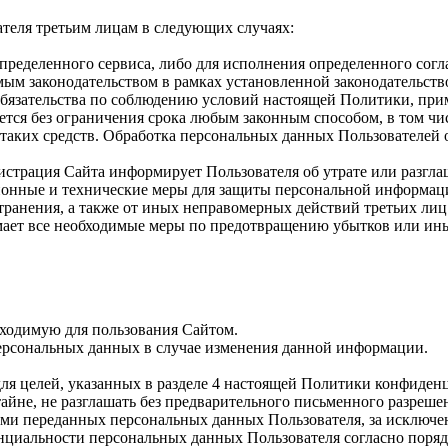
теля третьим лицам в следующих случаях:
определенного сервиса, либо для исполнения определенного согл
мым законодательством в рамках установленной законодательст
е обязательства по соблюдению условий настоящей Политики, п
ется без ограничения срока любым законным способом, в том ч
 таких средств. Обработка персональных данных Пользователей 
истрация Сайта информирует Пользователя об утрате или разгл
онные и технические меры для защиты персональной информаци
транения, а также от иных неправомерных действий третьих лиц
имает все необходимые меры по предотвращению убытков или ин
бходимую для пользования Сайтом.
ерсональных данных в случае изменения данной информации.
ля целей, указанных в разделе 4 настоящей Политики конфиден
йне, не разглашать без предварительного письменного разрешен
и переданных персональных данных Пользователя, за исключени
нциальности персональных данных Пользователя согласно поряд