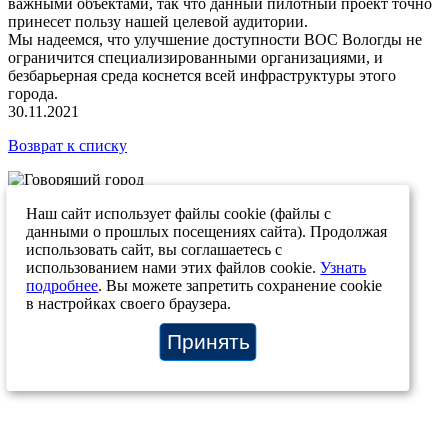
важными объектами, так что данный пилотный проект точно
принесет пользу нашей целевой аудитории.
Мы надеемся, что улучшение доступности ВОС Вологды не
ограничится специализированными организациями, и
безбарьерная среда коснется всей инфраструктуры этого
города.
30.11.2021
Возврат к списку
+7 (812) 207-12-83
+7 (812) 244-46-72
info@stp-ing.com
Наш сайт использует файлы cookie (файлы с
О системе
Материалы
Отзывы
Карта объектов
Контакты
данными о прошлых посещениях сайта). Продолжая
Новости проекта
О компании
использовать сайт, вы соглашаетесь с
© ООО “Говорящий город”, 2026
использованием нами этих файлов cookie.
Узнать
Политика конфиденциальности сайта
подробнее
. Вы можете запретить сохранение cookie
Политика конфиденциальности мобильного приложения
в настройках своего браузера.
--!>
Принять