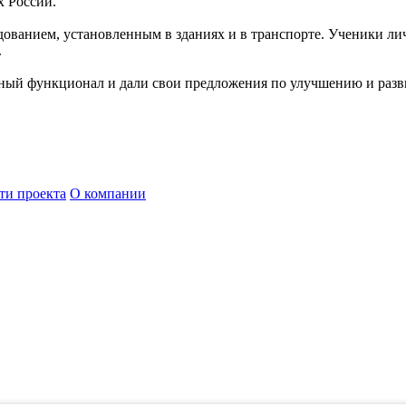
х России.
удованием, установленным в зданиях и в транспорте. Ученики л
.
бный функционал и дали свои предложения по улучшению и раз
ти проекта
О компании