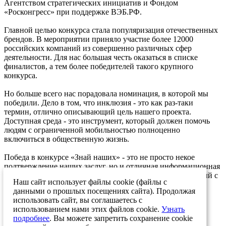
Агентством стратегических инициатив и Фондом
«Росконгресс» при поддержке ВЭБ.РФ.
Главной целью конкурса стала популяризация отечественных
брендов. В мероприятии приняло участие более 12000
российских компаний из совершенно различных сфер
деятельности. Для нас большая честь оказаться в списке
финалистов, а тем более победителей такого крупного
конкурса.
Но больше всего нас порадовала номинация, в которой мы
победили. Дело в том, что инклюзия - это как раз-таки
термин, отлично описывающий цель нашего проекта.
Доступная среда - это инструмент, который должен помочь
людям с ограниченной мобильностью полноценно
включиться в общественную жизнь.
Победа в конкурсе «Знай наших» - это не просто некое
подтверждение наших заслуг, но и отличная информационная
поддержка, в которой нуждается каждый проект, связанный с
Наш сайт использует файлы cookie (файлы с
развитием безбарьерной среды в нашей стране.
данными о прошлых посещениях сайта). Продолжая
05.04.2024
использовать сайт, вы соглашаетесь с
использованием нами этих файлов cookie.
Узнать
Возврат к списку
подробнее
. Вы можете запретить сохранение cookie