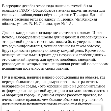
В середине декабря этого года нашей системой была
оснащена ГКОУ «Общеобразовательная школа-интернат для
слепых и слабовидящих обучающихся» г. Троицка. Данный
объект располагается по адресу: г. Троицк, Челябинская
область, ул. им. В. И. Ленина, дом № 1 А.
Для нас каждое такое оснащение является знаковым. И вот
почему. Оборудование школы для незрячих и слабовидящих -
это целевой проект, то есть мы можем быть уверены в том,
что радиоинформаторы, установленные на таком объекте,
будут приносить реальную пользу каждый день. Кроме того,
оснащение школы-интерната для незрячих и слабовидящих -
это отличный пример для других подобных заведений,
руководители которых пока не приняли решений по вопросам
повышения доступности своих зданий.
Ну и наконец, наличие нашего оборудования на объекте, где
нередко бывают люди, напрямую связанные с развитием
безбарьерной среды, - это хороший шанс на дополнительное
информирование целевой аудитории о возможностях системы
«Говорящий город». В данном случае работает простое, но
очень важное правило: чем больше объектов с улучшенной
доступностью появляется прямо сейчас, тем быстрее
развивается безбарьерная среда в среднесрочной и