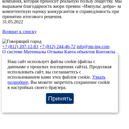
компания, которая приносит реальную пользу обществу. Мы
выражаем благодарность жюри премии «Импульс добра» за
компетентную оценку конкурсантов и справедливость при
принятии итогового решения.
31.05.2022
Возврат к списку
+7 (812) 207-12-83
+7 (812) 244-46-72
info@stp-ing.com
О системе
Материалы
Отзывы
Карта объектов
Контакты
Новости проекта
О компании
Наш сайт использует файлы cookie (файлы с
© ООО “Говорящий город”, 2026
данными о прошлых посещениях сайта). Продолжая
Политика конфиденциальности сайта
использовать сайт, вы соглашаетесь с
Политика конфиденциальности мобильного приложения
использованием нами этих файлов cookie.
Узнать
--!>
подробнее
. Вы можете запретить сохранение cookie
в настройках своего браузера.
Принять