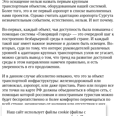
Это оснащение нельзя назвать первым крупным
транспортным объектом, оборудованным нашей системой.
Более того, это и не первый аэропорт в списке выполненных
нами проектов. Однако считать адаптацию аэропорта Сургута
незначительным событием, естественно, нельзя. И вот почему.
Во-первых, каждый объект, чья доступность была повышена с
помощью системы «Говорящий город» — это очередной шаг к
построению безбарьерной среды в нашей стране. И каждый
такой шаг имеет важное значение и должен быть освещен. Во-
вторых, судя по тому, что интерес руководителей различных
уровней к адаптации крупных транспортных узлов не угасает,
можно сделать вывод о том, что тренд на развитие доступной
среды в этом направлении намечен правильно, и есть
уверенность в его продолжении.
И в данном случае абсолютно неважно, что это за объект
транспортной инфраструктуры: железнодорожный или
автовокзал, аэропорт, или даже пристань. Рано или поздно все
эти точки на карте РФ должны объединиться в общую сеть, с
помощью которой россиянам и иностранным туристам можно
будет беспрепятственно и более комфортно перемещаться по
всей стране, независимо от наличия или отсутствия у них
инвалидности или других проблем с мобильностью.
Наш сайт использует файлы cookie (файлы с