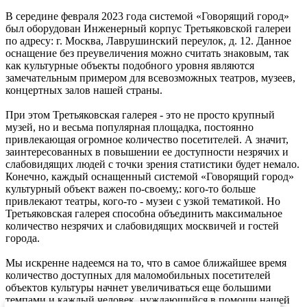
В середине февраля 2023 года системой «Говорящий город»
был оборудован Инженерный корпус Третьяковской галереи
по адресу: г. Москва, Лаврушинский переулок, д. 12. Данное
оснащение без преувеличения можно считать знаковым, так
как культурные объекты подобного уровня являются
замечательным примером для всевозможных театров, музеев,
концертных залов нашей страны.
При этом Третьяковская галерея - это не просто крупный
музей, но и весьма популярная площадка, постоянно
привлекающая огромное количество посетителей. А значит,
заинтересованных в повышении ее доступности незрячих и
слабовидящих людей с точки зрения статистики будет немало.
Конечно, каждый оснащенный системой «Говорящий город»
культурный объект важен по-своему,: кого-то больше
привлекают театры, кого-то - музеи с узкой тематикой. Но
Третьяковская галерея способна объединить максимальное
количество незрячих и слабовидящих москвичей и гостей
города.
Мы искренне надеемся на то, что в самое ближайшее время
количество доступных для маломобильных посетителей
объектов культуры начнет увеличиваться еще большими
темпами и каждый человек, нуждающийся в помощи нашей