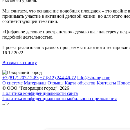
высокого уровня.
Мы считаем, что оснащение подобных площадок – это крайне в
принимать участие в активной деловой жизни, но для этого н
соответствующей тематики.
«Цифровое деловое пространство» сделало шаг навстречу незр
подобной деятельностью.
Проект реализован в рамках программы пилотного тестирова
16.12.2022
Возврат к списку
+7 (812) 207-12-83
+7 (812) 244-46-72
info@stp-ing.com
О системе
Материалы
Отзывы
Карта объектов
Контакты
Новос
© ООО “Говорящий город”, 2026
Политика конфиденциальности сайта
Политика конфиденциальности мобильного приложения
--!>