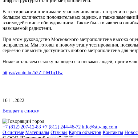
инфраструктуры станций метрополитена.
В тестировании принимали участия инвалиды по зрению с раз
большое количество положительных оценок, а также замечани
взаимодействие с оборудованием. Также была выявлена ошибка 
называемой радиотени.
При этом руководство Московского метрополитена высоко оцен
исправлены. Мы готовы к новому этапу тестирования, поскольк
серьезно повысить доступность любого метрополитена для нез
Ниже оставляем ссылку на видео с отзывами людей, принимав
https://youtu.be/b2ZTrM1q1fw
16.11.2022
Возврат к списку
+7 (812) 207-12-83
+7 (812) 244-46-72
info@stp-ing.com
О системе
Материалы
Отзывы
Карта объектов
Контакты
Новос
© ООО “Говорящий город”, 2026