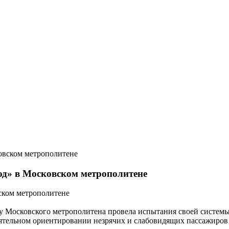
од» в Московском метрополитене
ском метрополитене
осу Московского метрополитена провела испытания своей систе
ятельном ориентировании незрячих и слабовидящих пассажиров 