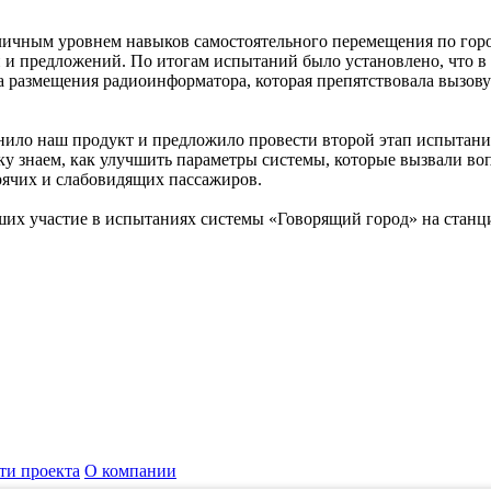
личным уровнем навыков самостоятельного перемещения по горо
й и предложений. По итогам испытаний было установлено, что 
размещения радиоинформатора, которая препятствовала вызову зв
ило наш продукт и предложило провести второй этап испытаний
у знаем, как улучшить параметры системы, которые вызвали воп
рячих и слабовидящих пассажиров.
ших участие в испытаниях системы «Говорящий город» на станц
ти проекта
О компании