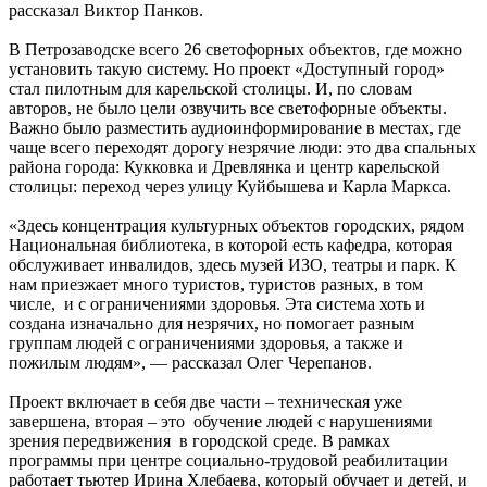
рассказал Виктор Панков.
В Петрозаводске всего 26 светофорных объектов, где можно
установить такую систему. Но проект «Доступный город»
стал пилотным для карельской столицы. И, по словам
авторов, не было цели озвучить все светофорные объекты.
Важно было разместить аудиоинформирование в местах, где
чаще всего переходят дорогу незрячие люди: это два спальных
района города: Кукковка и Древлянка и центр карельской
столицы: переход через улицу Куйбышева и Карла Маркса.
«Здесь концентрация культурных объектов городских, рядом
Национальная библиотека, в которой есть кафедра, которая
обслуживает инвалидов, здесь музей ИЗО, театры и парк. К
нам приезжает много туристов, туристов разных, в том
числе, и с ограничениями здоровья. Эта система хоть и
создана изначально для незрячих, но помогает разным
группам людей с ограничениями здоровья, а также и
пожилым людям», — рассказал Олег Черепанов.
Проект включает в себя две части – техническая уже
завершена, вторая – это обучение людей с нарушениями
зрения передвижения в городской среде. В рамках
программы при центре социально-трудовой реабилитации
работает тьютер Ирина Хлебаева, который обучает и детей, и