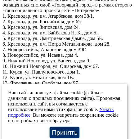
оснащенных системой «Говорящий город» в рамках второго
этапа социального проекта сети «Пятерочка».
1. Краснодар, ул. им. Атарбекова, дом 38/1.
2. Краснодар, ул. Российская, дом 65.
3. Краснодар, ул. Зиповская, дом 24.
4. Краснодар, ул. им. Байбакова Н. К., дом 5.
5. Краснодар, ул. Дмитриевская Дамба, дом 5Б.
6. Краснодар, ул. им. Петра Метальникова, дом 28.
7. Новороссийск, Анапское ш, дом 39Г.
8. Новороссийск, ул. Исаева, дом 4.
9. Нижний Новгород, ул. Ванеева, дом 9.
10. Нижний Новгород, ул. Ошарская, дом 67.
11. Курск, ул. Павлуновского, дом 1.
12. Курск, ул. Никитская, дом 1В.
13. Ярославль, ул. Свободы, дом 97.
14. Ярославль, ул. Сосновая, дом 12.
Наш сайт использует файлы cookie (файлы с
15. Москва, Протопоповский пер., дом 38.
данными о прошлых посещениях сайта). Продолжая
19.08.2022
использовать сайт, вы соглашаетесь с
использованием нами этих файлов cookie.
Узнать
Возврат к списку
подробнее
. Вы можете запретить сохранение cookie
в настройках своего браузера.
+7 (812) 207-12-83
+7 (812) 244-46-72
info@stp-ing.com
Принять
О системе
Материалы
Отзывы
Карта объектов
Контакты
Новости проекта
О компании