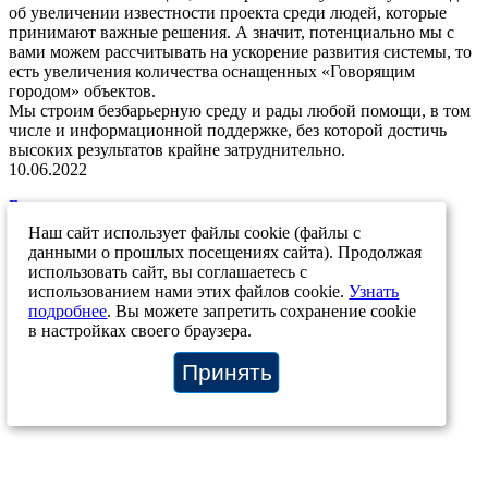
об увеличении известности проекта среди людей, которые
принимают важные решения. А значит, потенциально мы с
вами можем рассчитывать на ускорение развития системы, то
есть увеличения количества оснащенных «Говорящим
городом» объектов.
Мы строим безбарьерную среду и рады любой помощи, в том
числе и информационной поддержке, без которой достичь
высоких результатов крайне затруднительно.
10.06.2022
Возврат к списку
Наш сайт использует файлы cookie (файлы с
данными о прошлых посещениях сайта). Продолжая
+7 (812) 207-12-83
+7 (812) 244-46-72
info@stp-ing.com
использовать сайт, вы соглашаетесь с
О системе
Материалы
Отзывы
Карта объектов
Контакты
использованием нами этих файлов cookie.
Узнать
Новости проекта
О компании
подробнее
. Вы можете запретить сохранение cookie
© ООО “Говорящий город”, 2026
в настройках своего браузера.
Политика конфиденциальности сайта
Политика конфиденциальности мобильного приложения
Принять
--!>