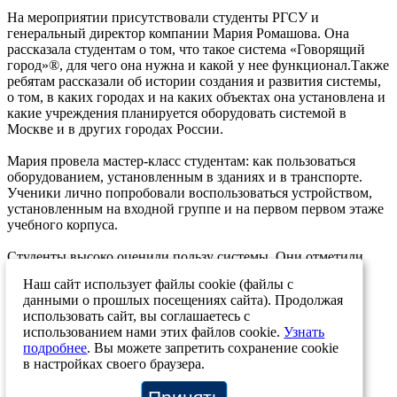
На мероприятии присутствовали студенты РГСУ и
генеральный директор компании Мария Ромашова. Она
рассказала студентам о том, что такое система «Говорящий
город»®, для чего она нужна и какой у нее функционал.Также
ребятам рассказали об истории создания и развития системы,
о том, в каких городах и на каких объектах она установлена и
какие учреждения планируется оборудовать системой в
Москве и в других городах России.
Мария провела мастер-класс студентам: как пользоваться
оборудованием, установленным в зданиях и в транспорте.
Ученики лично попробовали воспользоваться устройством,
установленным на входной группе и на первом первом этаже
учебного корпуса.
Студенты высоко оценили пользу системы. Они отметили
удобный функционал и дали свои предложения по
Наш сайт использует файлы cookie (файлы с
улучшению и развитию системы.
данными о прошлых посещениях сайта). Продолжая
31.03.2022
использовать сайт, вы соглашаетесь с
использованием нами этих файлов cookie.
Узнать
Возврат к списку
подробнее
. Вы можете запретить сохранение cookie
в настройках своего браузера.
+7 (812) 207-12-83
+7 (812) 244-46-72
info@stp-ing.com
О системе
Материалы
Отзывы
Карта объектов
Контакты