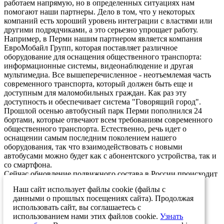
работаем напрямую, но в определенных ситуациях нам
помогают наши партнеры. Дело в том, что у некоторых
компаний есть хороший уровень интеграции с властями или
другими подрядчиками, а это серьезно упрощает работу.
Например, в Перми нашим партнером является компания
ЕвроМобайл Групп, которая поставляет различное
оборудование для оснащения общественного транспорта:
информационные системы, видеонаблюдение и другая
мультимедиа. Все вышеперечисленное - неотъемлемая часть
современного транспорта, который должен быть еще и
доступным для маломобильных граждан. Как раз эту
доступность и обеспечивает система "Говорящий город".
Прошлой осенью автобусный парк Перми пополнился 24
бортами, которые отвечают всем требованиям современного
общественного транспорта. Естественно, речь идет о
оснащении самым последним поколением нашего
оборудования, так что взаимодействовать с новыми
автобусами можно будет как с абонентского устройства, так и
со смартфона.
Сейчас обновление подвижного состава в России происходит
в весьма хорошем темпе, так что ближайшее время у нас с
Наш сайт использует файлы cookie (файлы с
ЕвроМобайл будет очень много работы!
данными о прошлых посещениях сайта). Продолжая
24.09.2021
использовать сайт, вы соглашаетесь с
использованием нами этих файлов cookie.
Узнать
Возврат к списку