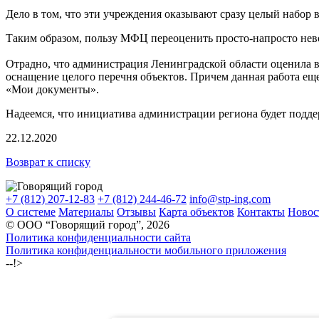
Дело в том, что эти учреждения оказывают сразу целый набор 
Таким образом, пользу МФЦ переоценить просто-напросто не
Отрадно, что администрация Ленинградской области оценила 
оснащение целого перечня объектов. Причем данная работа ещ
«Мои документы».
Надеемся, что инициатива администрации региона будет подде
22.12.2020
Возврат к списку
+7 (812) 207-12-83
+7 (812) 244-46-72
info@stp-ing.com
О системе
Материалы
Отзывы
Карта объектов
Контакты
Новос
© ООО “Говорящий город”, 2026
Политика конфиденциальности сайта
Политика конфиденциальности мобильного приложения
--!>