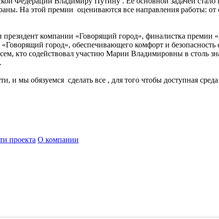
кой Федерации Владимиру Путину . Ее основной задачей стало
раны. На этой премии оцениваются все направления работы: от
и президент компании «Говорящий город», финалистка премии «
 «Говорящий город», обеспечивающего комфорт и безопасность 
ем, кто содействовал участию Марии Владимировны в столь зна
.
ти, и мы обязуемся сделать все , для того чтобы доступная сре
ти проекта
О компании