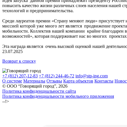
Идея запуска данной премии принадлежит президенту Российс
повысить качество жизни различных слоев населения нашей ст
технологий и предпринимательства.
Среди лауреатов премии «Страну меняют люди» присутствует 
миссией которой уже много лет является продвижение проекта
мобильности. Коллектив нашей компании крайне благодарен вс
возможностей», которая поддерживает нас во многих проектах
Эта награда является очень высокой оценкой нашей деятельнос
23.07.2025
Возврат к списку
+7 (812) 207-12-83
+7 (812) 244-46-72
info@stp-ing.com
О системе
Материалы
Отзывы
Карта объектов
Контакты
Новос
© ООО “Говорящий город”, 2026
Политика конфиденциальности сайта
Политика конфиденциальности мобильного приложения
--!>