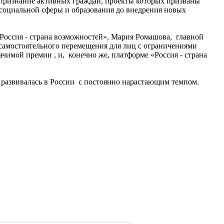
 признание активных граждан, проекты которых призваны
 социальной сферы и образования до внедрения новых
Россия - страна возможностей», Мария Ромашова, главной
самостоятельного перемещения для лиц с ограничениями
чимой премии , и, конечно же, платформе «Россия - страна
да развивалась в России с постоянно нарастающим темпом.